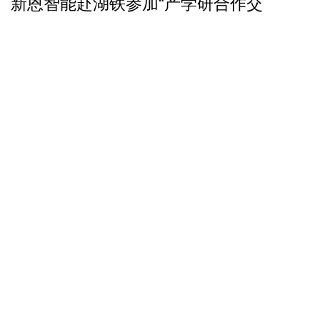
新恩智能赴湖铁参加“产学研合作交
3月22日下午，湖南新恩智能技术有限公司总经理吴灿辉
先生携公司技术团队电机领域首
新恩智能双喜临门！开门红迎来马来
春风送暖，喜讯连连。2月18日，新恩智能迎来了一幕幕
喜庆和繁忙的场景。随着礼炮的
新恩智能成功打开台湾市场与客户达
瑞雪兆丰年！1月22日新恩智能技术有限公司智能测试装
备系统已成功打开台湾市场，并
长沙师范学院黄快林副校长一行莅临