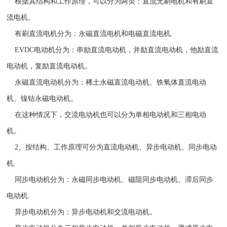
根据其结构和工作原理，可以分为两类：直流无刷电机和有刷直
流电机。
有刷直流电机分为：永磁直流电机和电磁直流电机.
EVDC电动机分为：串励直流电动机，并励直流电动机，他励直流
电动机，复励直流电动机。
永磁直流电动机分为：稀土永磁直流电动机、铁氧体直流电动
机、镍钴永磁电动机。
在这种情况下，交流电动机也可以分为单相电动机和三相电动
机。
2、按结构、工作原理可分为直流电动机、异步电动机、同步电动
机.
同步电动机分为：永磁同步电动机、磁阻同步电动机、滞后同步
电动机.
异步电动机分为：异步电动机和交流电动机。