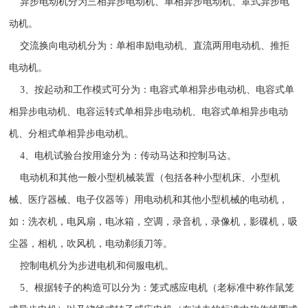
异步电动机分为三相异步电动机、单相异步电动机、罩式异步电
动机。
交流换向电动机分为：单相串励电动机、直流两用电动机、推拒
电动机。
3、按起动和工作模式可分为：电容式单相异步电动机、电容式单
相异步电动机、电容运转式单相异步电动机、电容式单相异步电动
机、分相式单相异步电动机。
4、电机试验台按用途分为：传动马达和控制马达。
电动机和其他一般小型机械装置（包括各种小型机床、小型机
械、医疗器械、电子仪器等）用电动机和其他小型机械的电动机，
如：洗衣机，电风扇，电冰箱，空调，录音机，录像机，影碟机，吸
尘器，相机，吹风机，电动剃须刀等。
控制电机分为步进电机和伺服电机。
5、根据转子的构造可以分为：笼式感应电机（老标准中称作鼠笼