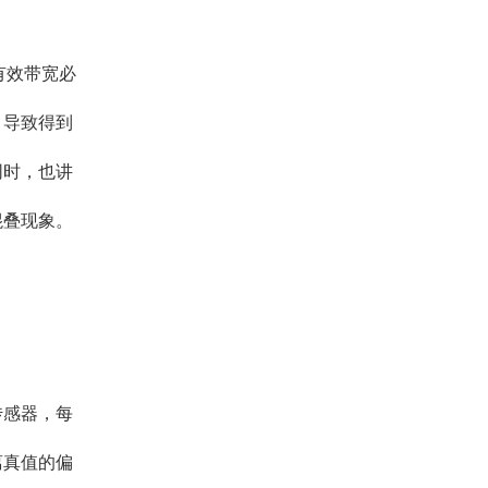
有效带宽必
，导致得到
同时，也讲
混叠现象。
传感器，每
离真值的偏