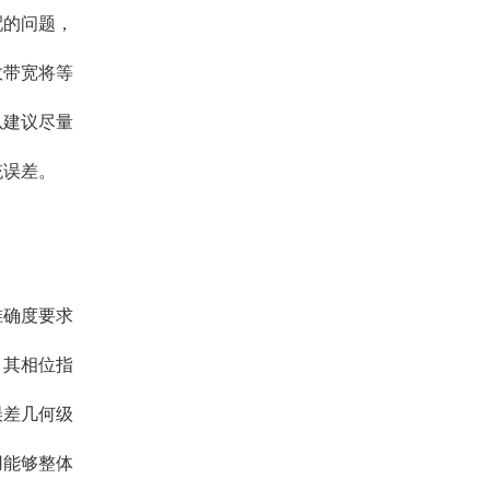
配的问题，
效带宽将等
以建议尽量
统误差。
准确度要求
，其相位指
误差几何级
用能够整体