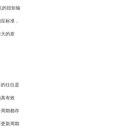
机的扭矩输
相应标准，
较大的差
要的往往是
如真有效
个周期都存
而更新周期