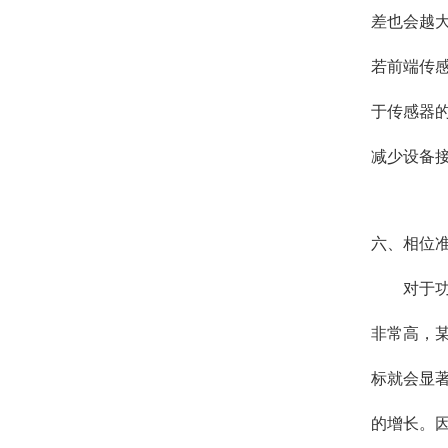
差也会越
若前端传
于传感器
减少设备
六、相位
对于
非常高，
标就会显
的增长。