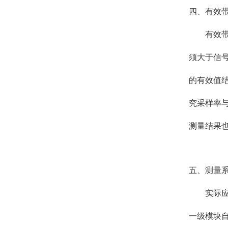
四、有效
有效
须大于信
的有效值
究采样率
测量结果
五、测量
实际
一级模块