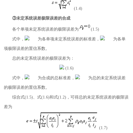
(1.4)
③未定系统误差极限误差的合成
各个单项未定系统误差的极限误差为
(1.5)
式中，
为各单项未定系统误差的标准差，
为各单
项极限误差的置信系数。
总的未定系统误差的极限误差为：
(1.6)
式中，
为合成的总标准差，
为总的未定系统误差
的极限误差的置信系数。
综合式(1.5)、式(1.6)和式(1.2)，可得总的未定系统误差的极限误
差为
(1.7)