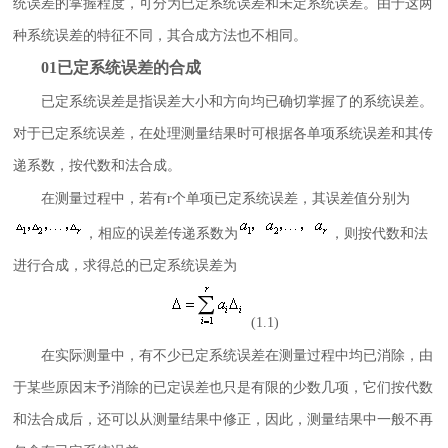
统误差的掌握程度，可分为已定系统误差和未定系统误差。由于这两
种系统误差的特征不同，其合成方法也不相同。
01已定系统误差的合成
已定系统误差是指误差大小和方向均已确切掌握了的系统误差。
对于已定系统误差，在处理测量结果时可根据各单项系统误差和其传
递系数，按代数和法合成。
在测量过程中，若有r个单项已定系统误差，其误差值分别为
，相应的误差传递系数为
，则按代数和法
进行合成，求得总的已定系统误差为
(1.1)
在实际测量中，有不少已定系统误差在测量过程中均已消除，由
于某些原因末予消除的已定误差也只是有限的少数几项，它们按代数
和法合成后，还可以从测量结果中修正，因此，测量结果中一般不再