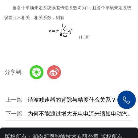
当各个单项未定系统误差传递系数均为1，且各个单项未定系统
误差互不相关，相关系数，则有
(1.10)
分享到:
上一篇：
谐波减速器的背隙与精度什么关系？
下一篇：
为何不能通过增大充电电流来缩短电动汽..
版权所有：湖南新恩智能技术有限公司 版权所有