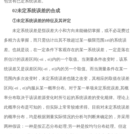
包含有已定系统误差。
02未定系统误差的合成
①未定系统误差的特征及其评定
未定系统误差是指误差大小和方向未能确切掌握，或不必花费过
多精力去掌握，而只需估计出其不致超过某一极限范围±ei的系统误
差。也就是说，在一定条件下客观存在的某一系统误差，一定是落在
所估计的误差区间(-ei，ei)内的一个取值。当测量条件改变时，该系
统误差又是误差区间(-ei，ei)内的另一个取值。而当测量条件在某一
范围内多次改变时，未定系统误差也随之改变，其相应的取值在误差
区间(-ei，ei)内服从某一概率分布。对于某一单项未定系统误差,其概
率分布取决于该误差源变化时所引起的系统误差的变化规律。理论上
此概率分布是可知的，但实际上常常较难求得。目前对未定系统误差
的概率分布，均是根据测量实际情况的分析与判断来确定的，并采用
两种假设：一种是按正态分布处理;另一种是按均匀分布处理。但这