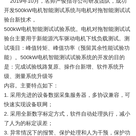
2019年10月，名师严俊指导公司研发团队，成功
开发500kW电机智能测试系统与电机对拖智能测试试
验台新技术，
500kW电机智能测试试验系统。电机对拖智能测试试
验台主要用于新能源汽车驱动电机下线负载测试。测
试项目：峰值转矩、峰值功率（预留其余性能试
验功
能）。
500kW电机智能测试试验系统的开发的目的
是：完成试验线路复原、操作台新增、软件系统升
级、测量系统升级等
内容。主要特点如下：
1.
采用先进的设备数据采集服务器，多协议兼容，可
快速实现设备联网；
2.
采用全新数字标定方式，软件自动处理执行，减小
了人为的标定误差；
3.
异常情况下的报警、保护处理和人为干预，保护功