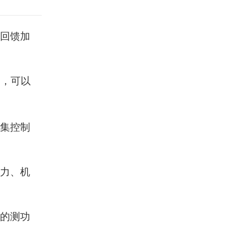
频回馈加
，可以
采集控制
压力、机
型的测功