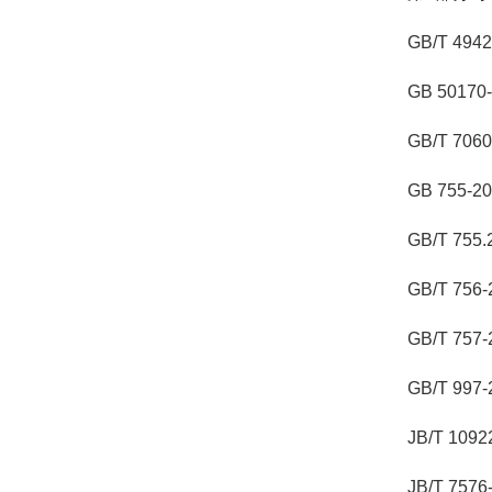
GB/T 4
GB 50
GB/T 7
GB 755
GB/T 7
GB/T 7
GB/T 7
GB/T 
JB/T 1
JB/T 7