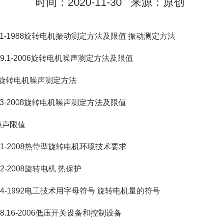
时间：2020-11-30
来源：原创
68.1-1988旋转电机振动测定方法及限值 振动测定方法
0069.1-2006旋转电机噪声测定方法及限值
：旋转电机噪声测定方法
69.3-2008旋转电机噪声测定方法及限值
 噪声限值
2351-2008热带型旋转电机环境技术要求
002-2008旋转电机 热保护
3394-1992电工技术用字母符号 旋转电机量的符号
4048.16-2006低压开关设备和控制设备