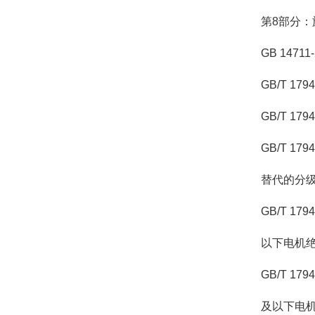
第
8部分：
GB 147
GB/T 1
GB/T 1
GB/T 1
替代的分
GB/T 1
以下电机
GB/T 1
及以下电