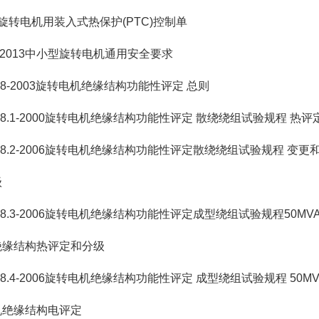
旋转电机用装入式热保护(PTC)控制单
11-2013中小型旋转电机通用安全要求
7948-2003旋转电机绝缘结构功能性评定 总则
7948.1-2000旋转电机绝缘结构功能性评定 散绕绕组试验规程 热
7948.2-2006旋转电机绝缘结构功能性评定散绕绕组试验规程
变更
级
7948.3-2006旋转电机绝缘结构功能性评定成型绕组试验规程50MVA
绝缘结构热评定和分级
7948.4-2006旋转电机绝缘结构功能性评定 成型绕组试验规程 50MV
机绝缘结构电评定