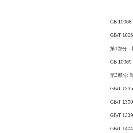
GB 100
GB/T 1
第
1部分
GB 100
第
3部分:
GB/T 1
GB/T 13
GB/T 1
GB/T 1