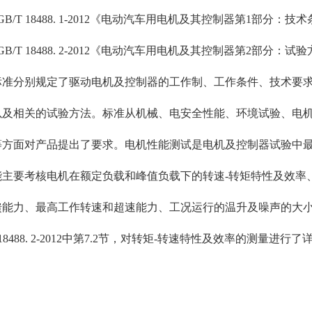
/T 18488. 1-2012《电动汽车用电机及其控制器第1部分：技
/T 18488. 2-2012《电动汽车用电机及其控制器第2部分：试
分别规定了驱动电机及控制器的工作制、工作条件、技术要求
以及相关的试验方法。标准从机械、电安全性能、环境试验、电
等方面对产品提出了要求。电机性能测试是电机及控制器试验中
能主要考核电机在额定负载和峰值负载下的转速-转矩特性及效率
馈能力、最高工作转速和超速能力、工况运行的温升及噪声的大
 18488. 2-2012中第7.2节，对转矩-转速特性及效率的测量进行