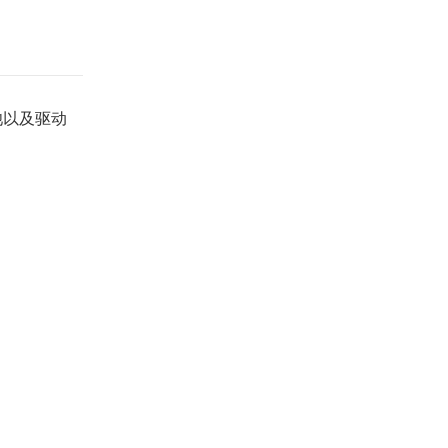
池以及驱动