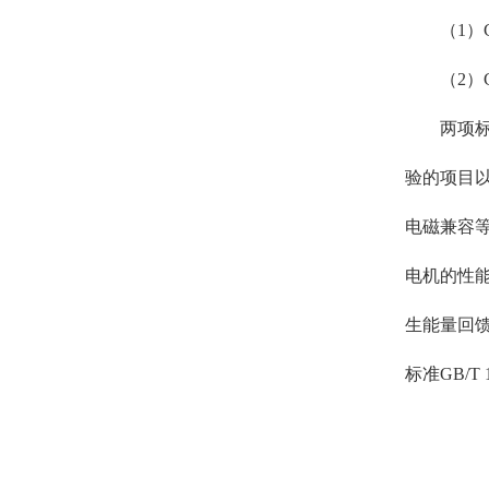
（1）GB
（2）GB
两项标准
验的项目
电磁兼容
电机的性
生能量回
标准GB/T