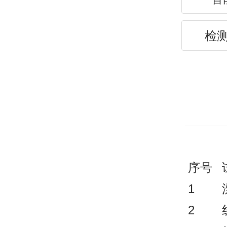
检
序号
1
2