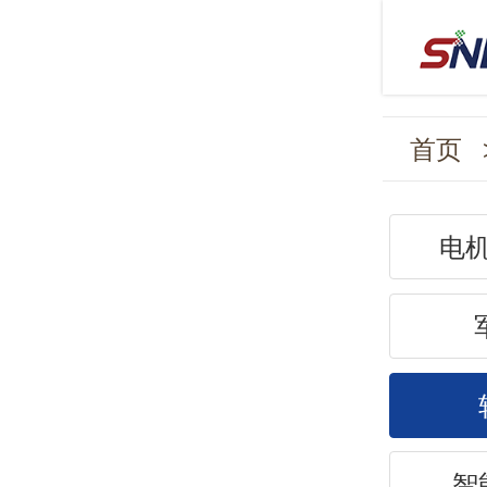
首页
电
智